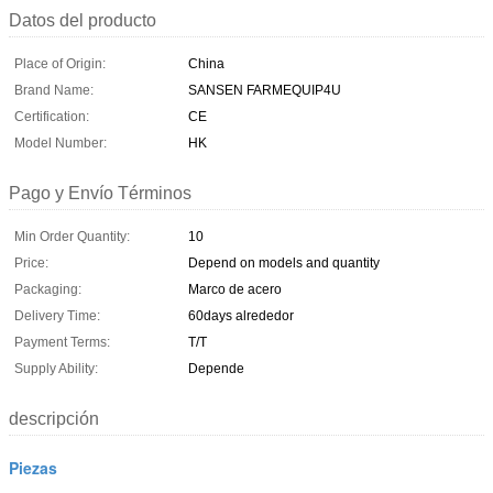
Datos del producto
Place of Origin:
China
Brand Name:
SANSEN FARMEQUIP4U
Certification:
CE
Model Number:
HK
Pago y Envío Términos
Min Order Quantity:
10
Price:
Depend on models and quantity
Packaging:
Marco de acero
Delivery Time:
60days alrededor
Payment Terms:
T/T
Supply Ability:
Depende
descripción
Piezas