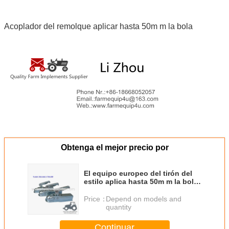
Acoplador del remolque aplicar hasta 50m m la bola
Obtenga el mejor precio por
El equipo europeo del tirón del
estilo aplica hasta 50m m la bola
usada para el acoplador del
remolque del coche
Price：
Depend on models and
quantity
Continuar