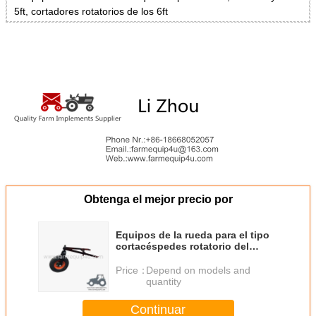
5ft, cortadores rotatorios de los 6ft
Obtenga el mejor precio por
Equipos de la rueda para el tipo
cortacéspedes rotatorio del
cerdo de RCM Bush del cortador;
Montaje de la rueda de
Price：
Depend on models and
cortacésped
quantity
Continuar