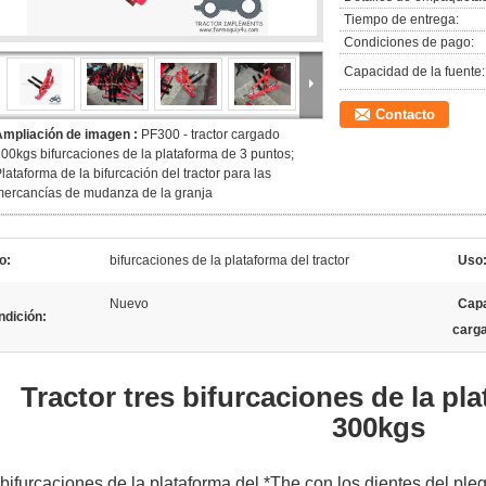
Tiempo de entrega:
Condiciones de pago:
Capacidad de la fuente:
Contacto
Ampliación de imagen :
PF300 - tractor cargado
00kgs bifurcaciones de la plataforma de 3 puntos;
lataforma de la bifurcación del tractor para las
ercancías de mudanza de la granja
o:
bifurcaciones de la plataforma del tractor
Uso
Nuevo
Capa
ndición:
carg
Tractor tres bifurcaciones de la pl
300kgs
 bifurcaciones de la plataforma del *The con los dientes del pl