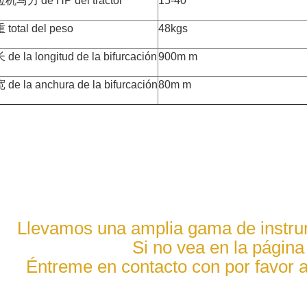
机马力 de HP del tractor
15-40
total del peso
48kgs
de la longitud de la bifurcación
900m m
de la anchura de la bifurcación
80m m
Llevamos una amplia gama de instrum
Si no vea en la página
Éntreme en contacto con por favor 