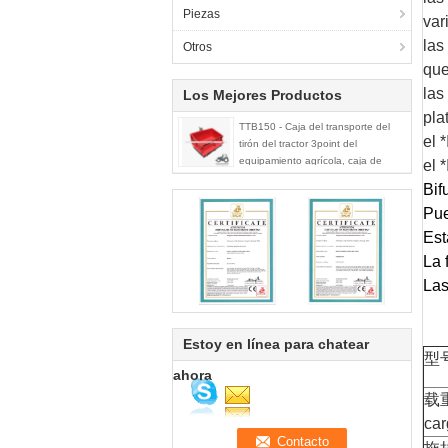
Piezas
var
las
Otros
que
las
Los Mejores Productos
pla
TTB150 - Caja del transporte del
el 
tirón del tractor 3point del
equipamiento agrícola, caja de
el 
vínculo
Bif
Pue
Est
La 
Las
Estoy en línea para chatear
型号
ahora
载重
ca