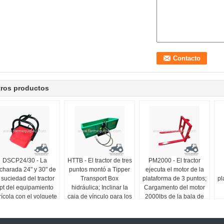
tros productos
DSCP24/30 - La
HTTB - El tractor de tres
PM2000 - El tractor
charada 24" y 30" de
puntos montó a Tipper
ejecuta el motor de la
 suciedad del tractor
Transport Box
plataforma de 3 puntos;
pl
pt del equipamiento
hidráulica; Inclinar la
Cargamento del motor
rícola con el volquete
caja de vínculo para los
2000lbs de la bala de
manual, tractor 3
tractores
la granja
puntos ejecuta la
cucharada del viaje