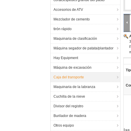
cortacéspedes grande del pasto
Accesorios de ATV
Mezclador de cemento
tirón rápido
Maquinaria de clasificación
3
P
Máquina segador de patata/plantador
m
Hay Equipment
Máquina de excavación
Tip
Caja del transporte
Co
Maquinaria de la labranza
Cuchilla de la nieve
Divisor del registro
Burilador de madera
Otros equipo
las