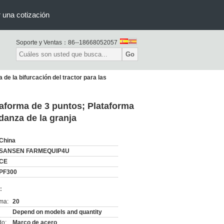
r una cotización
Soporte y Ventas：
86--18668052057
Go
de la bifurcación del tractor para las
taforma de 3 puntos; Plataforma
danza de la granja
China
SANSEN FARMEQUIP4U
CE
PF300
:
ma:
20
Depend on models and quantity
do:
Marco de acero