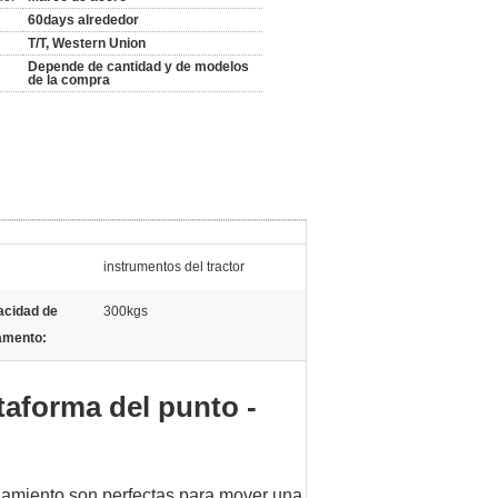
60days alrededor
T/T, Western Union
Depende de cantidad y de modelos
de la compra
:
instrumentos del tractor
cidad de
300kgs
amento:
ataforma del punto -
egamiento son perfectas para mover una