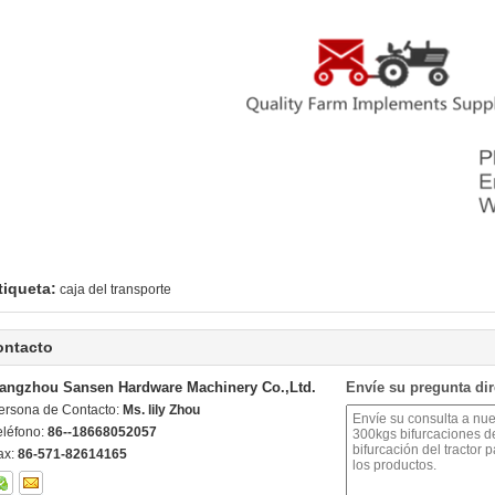
tiqueta:
caja del transporte
ontacto
angzhou Sansen Hardware Machinery Co.,Ltd.
Envíe su pregunta di
ersona de Contacto:
Ms. lily Zhou
eléfono:
86--18668052057
ax:
86-571-82614165