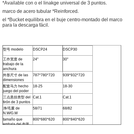
*Available con o el linakge universal de 3 puntos.
marco de acero tubular *Reinforced.
el *Bucket equilibra en el buje centro-montado del marco
para la descarga fácil.
型号 modelo
DSCP24
DSCP30
工作宽度 de
24"
30"
trabajo de la
anchura
外形尺寸 de las
787*780*720
939*932*720
dimensiones
配套马力 hecho
18-25
18-30
juego del poder
三点悬挂类型 del
Cat.1
Cat.1
tirón de 3 puntos
净/毛重 de
58/71
68/82
N.W/G.W
tamaño que
800*680*620
800*840*620
embala del 包装
尺寸