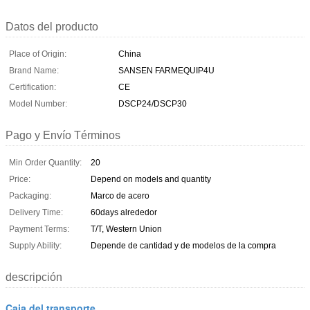
Datos del producto
Place of Origin:
China
Brand Name:
SANSEN FARMEQUIP4U
Certification:
CE
Model Number:
DSCP24/DSCP30
Pago y Envío Términos
Min Order Quantity:
20
Price:
Depend on models and quantity
Packaging:
Marco de acero
Delivery Time:
60days alrededor
Payment Terms:
T/T, Western Union
Supply Ability:
Depende de cantidad y de modelos de la compra
descripción
Caja del transporte