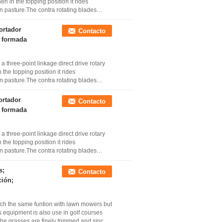
en in the topping position it rides
en pasture.The contra rotating blades
ortador
Contacto
a formada
 three-point linkage direct drive rotary
 the topping position it rides
en pasture.The contra rotating blades
ortador
Contacto
a formada
 three-point linkage direct drive rotary
 the topping position it rides
en pasture.The contra rotating blades
s;
Contacto
ción;
uch the same funtion with lawn mowers but
 equipment is also use in golf courses
e grasses are finely trimmed and since it