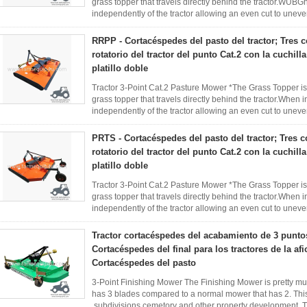
grass topper that travels directly behind the tractor.WUBGh
independently of the tractor allowing an even cut to unev
reduce ...
Leer más
RRPP - Cortacéspedes del pasto del tractor; Tres c
rotatorio del tractor del punto Cat.2 con la cuchill
platillo doble
Tractor 3-Point Cat.2 Pasture Mower *The Grass Topper is a
grass topper that travels directly behind the tractor.When in
independently of the tractor allowing an even cut to unev
reduce wheel ...
Leer más
PRTS - Cortacéspedes del pasto del tractor; Tres c
rotatorio del tractor del punto Cat.2 con la cuchill
platillo doble
Tractor 3-Point Cat.2 Pasture Mower *The Grass Topper is a
grass topper that travels directly behind the tractor.When in
independently of the tractor allowing an even cut to unev
reduce wheel ...
Leer más
Tractor cortacéspedes del acabamiento de 3 punto
Cortacéspedes del final para los tractores de la afi
Cortacéspedes del pasto
3-Point Finishing Mower The Finishing Mower is pretty m
has 3 blades compared to a normal mower that has 2. This
,subdivisions,cemetory and other property development. Th