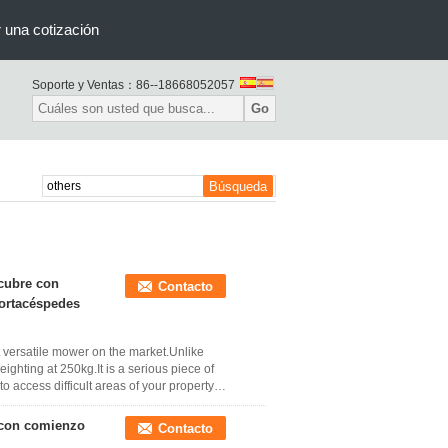
r una cotización
Soporte y Ventas：
86--18668052057
Go
cubre con
Contacto
cortacéspedes
 versatile mower on the market.Unlike
ghting at 250kg.It is a serious piece of
o access difficult areas of your property
 con comienzo
Contacto