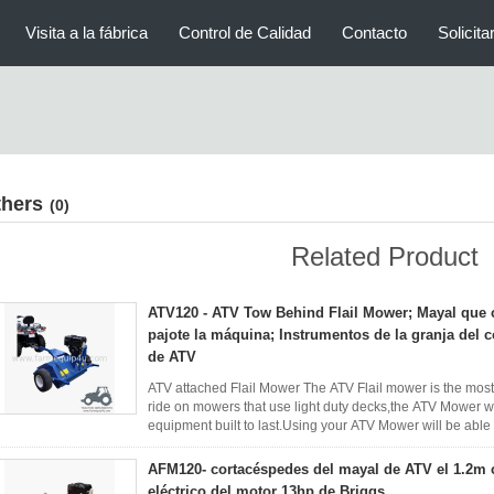
Visita a la fábrica
Control de Calidad
Contacto
Solicita
thers
(0)
Related Product
ATV120 - ATV Tow Behind Flail Mower; Mayal que 
pajote la máquina; Instrumentos de la granja del 
de ATV
ATV attached Flail Mower The ATV Flail mower is the most
ride on mowers that use light duty decks,the ATV Mower wei
equipment built to last.Using your ATV Mower will be able t
that ...
Leer más
AFM120- cortacéspedes del mayal de ATV el 1.2m
eléctrico del motor 13hp de Briggs