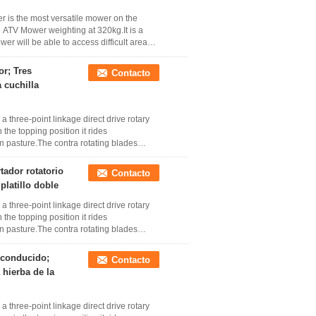
 is the most versatile mower on the
e ATV Mower weighting at 320kg.It is a
er will be able to access difficult areas
or; Tres
Contacto
a cuchilla
 three-point linkage direct drive rotary
 the topping position it rides
en pasture.The contra rotating blades
tador rotatorio
Contacto
platillo doble
 three-point linkage direct drive rotary
 the topping position it rides
en pasture.The contra rotating blades
 conducido;
Contacto
 hierba de la
 three-point linkage direct drive rotary