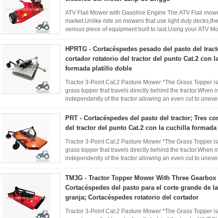
ATV Flail Mower with Gasoline Engine The ATV Flail mower
market.Unlike ride on mowers that use light duty decks,th
serious piece of equipment built to last.Using your ATV Mow
of your ...
Leer más
HPRTG - Cortacéspedes pesado del pasto del tract
cortador rotatorio del tractor del punto Cat.2 con l
formada platillo doble
Tractor 3-Point Cat.2 Pasture Mower *The Grass Topper is a
grass topper that travels directly behind the tractor.When in
independently of the tractor allowing an even cut to unev
reduce wheel ...
Leer más
PRT - Cortacéspedes del pasto del tractor; Tres cor
del tractor del punto Cat.2 con la cuchilla formada 
Tractor 3-Point Cat.2 Pasture Mower *The Grass Topper is a
grass topper that travels directly behind the tractor.When in
independently of the tractor allowing an even cut to unev
reduce wheel ...
Leer más
TM3G - Tractor Topper Mower With Three Gearbox
Cortacéspedes del pasto para el corte grande de la
granja; Cortacéspedes rotatorio del cortador
Tractor 3-Point Cat.2 Pasture Mower *The Grass Topper is a