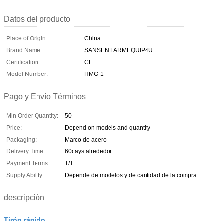
Datos del producto
Place of Origin:
China
Brand Name:
SANSEN FARMEQUIP4U
Certification:
CE
Model Number:
HMG-1
Pago y Envío Términos
Min Order Quantity:
50
Price:
Depend on models and quantity
Packaging:
Marco de acero
Delivery Time:
60days alrededor
Payment Terms:
T/T
Supply Ability:
Depende de modelos y de cantidad de la compra
descripción
Tirón rápido