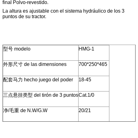
final Polvo-revestido.
La altura es ajustable con el sistema hydráulico de los 3
puntos de su tractor.
型号 modelo
HMG-1
外形尺寸 de las dimensiones
700*250*465
配套马力 hecho juego del poder
18-45
三点悬挂类型 del tirón de 3 puntos
Cat.1/0
净/毛重 de N.W/G.W
20/21