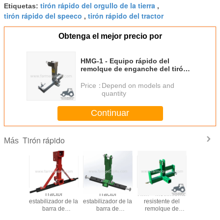
tirón rápido del orgullo de la tierra
Etiquetas:
,
tirón rápido del speeco
tirón rápido del tractor
,
Obtenga el mejor precio por
HMG-1 - Equipo rápido del
remolque de enganche del tirón
del tractor 3point, movimiento
del tirón CAT.1 para el remolque
Price：
Depend on models and
de la granja
quantity
Continuar
Tirón rápido
Más
n fácil y
Tractor
Tractor
HM7 - Movimiento
QKH1 - 
para la
estabilizador de la
estabilizador de la
resistente del
rápido Ca
el tractor
barra de
barra de
remolque de
tractor 
anche de
enganche de 3
enganche de 3
enganche del