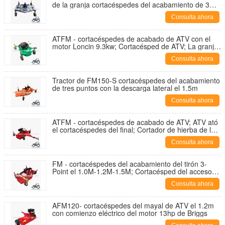
de la granja cortacéspedes del acabamiento de 3
puntos; Cortacésped para los tractores con la
Consulta ahora
categoría una
ATFM - cortacéspedes de acabado de ATV con el
motor Loncin 9.3kw; Cortacésped de ATV; La granja
ejecuta el cortacéspedes de acabado
Consulta ahora
Tractor de FM150-S cortacéspedes del acabamiento
de tres puntos con la descarga lateral el 1.5m
Consulta ahora
ATFM - cortacéspedes de acabado de ATV; ATV ató
el cortacéspedes del final; Cortador de hierba de la
maquinaria agrícola con el motor
Consulta ahora
FM - cortacéspedes del acabamiento del tirón 3-
Point el 1.0M-1.2M-1.5M; Cortacésped del accesorio
del tractor 3pt
Consulta ahora
AFM120- cortacéspedes del mayal de ATV el 1.2m
con comienzo eléctrico del motor 13hp de Briggs