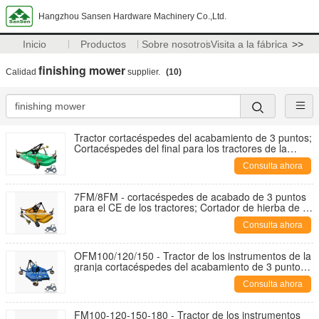
Hangzhou Sansen Hardware Machinery Co.,Ltd.
Inicio
Productos
Sobre nosotros
Visita a la fábrica
>>
finishing mower
Calidad
supplier.
(10)
Tractor cortacéspedes del acabamiento de 3 puntos;
Cortacéspedes del final para los tractores de la
afición; Cortacéspedes del pasto
Consulta ahora
7FM/8FM - cortacéspedes de acabado de 3 puntos
para el CE de los tractores; Cortador de hierba de la
granja; El tractor 3pt ejecuta
Consulta ahora
OFM100/120/150 - Tractor de los instrumentos de la
granja cortacéspedes del acabamiento de 3 puntos;
Cortacéspedes del final del octágono para los
Consulta ahora
tractores de granja
FM100-120-150-180 - Tractor de los instrumentos