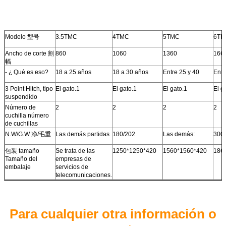
Modelo 型号
3.5TMC
4TMC
5TMC
6TM
Ancho de corte 割
860
1060
1360
166
幅
- ¿ Qué es eso?
18 a 25 años
18 a 30 años
Entre 25 y 40
Entr
3 Point Hitch, tipo
El gato.1
El gato.1
El gato.1
El g
suspendido
Número de
2
2
2
2
cuchilla número
de cuchillas
N.W/G.W 净/毛重
Las demás partidas
180/202
Las demás:
300
包装 tamaño
Se trata de las
1250*1250*420
1560*1560*420
1860
Tamaño del
empresas de
embalaje
servicios de
telecomunicaciones.
Cuota/40'GP 40
88
54
36
30
cuadrados de
contenedor
Para cualquier otra información o
Rueda trasera
Opcional para la rueda traser